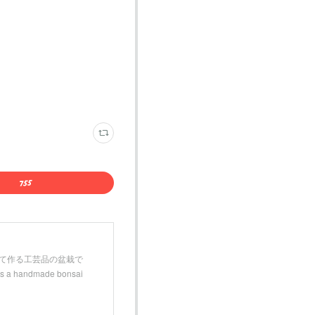
などを用いて作る工芸品の盆栽で
andmade bonsai