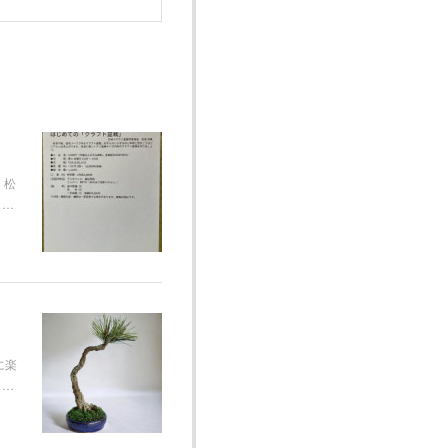
 松
さ…
に楽
）…