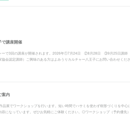
子で講座開催
で3回の講座が開催されます。2026年①7月24日 ②8月28日 ③9月25日講師
家協会認定講師）ご興味のある方はよみうりカルチャー八王子にお問い合わせくだ
ご案内
開催の作品展でワークショップを行います。短い時間でハサミを使わず樹形づくりを中心
内容になっています。ぜひお気軽にご体験ください。◎ワークショップ（予約優先