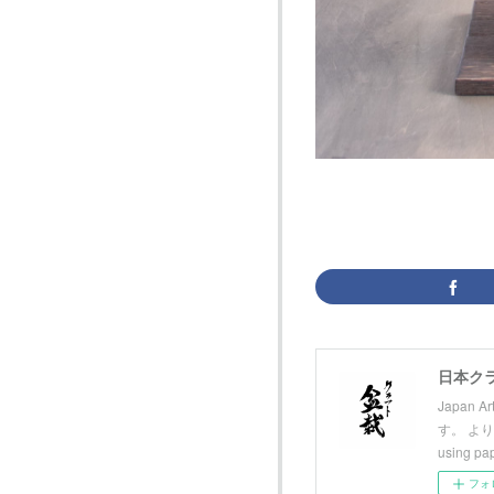
日本ク
Japan 
す。 より
using p
フォ