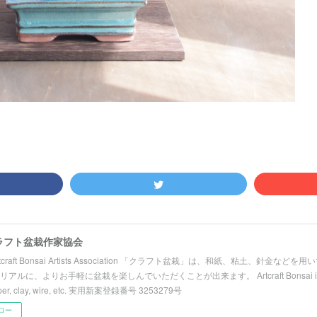
ラフト盆栽作家協会
Artcraft Bonsai Artists Association 「クラフト盆栽」は、和紙、粘土、針金
リアルに、よりお手軽に盆栽を楽しんでいただくことが出来ます。 Artcraft Bonsai is a h
aper, clay, wire, etc. 実用新案登録番号 3253279号
ロー