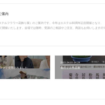
ご案内
ステルフラワー花飾り展）のご案内です。今年はエステル60周年記念開催となり、
の後援にて開催いたします。会場では随時、受講のご相談やご注文、商談もお伺いしますの
2021.04.01 04:28
ラマで使用されました
春のミニ作品展