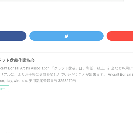
ラフト盆栽作家協会
Artcraft Bonsai Artists Association 「クラフト盆栽」は、和紙、粘土、針金
リアルに、よりお手軽に盆栽を楽しんでいただくことが出来ます。 Artcraft Bonsai is a h
aper, clay, wire, etc. 実用新案登録番号 3253279号
ロー