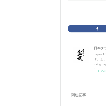
日本ク
Japan 
す。 より
using p
フォ
関連記事