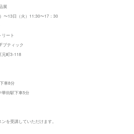
品展
〜13日（火）11:30〜17：30
トリート
ブティック
3-118
下車8分
中華街駅下車5分
スンを受講していただけます。