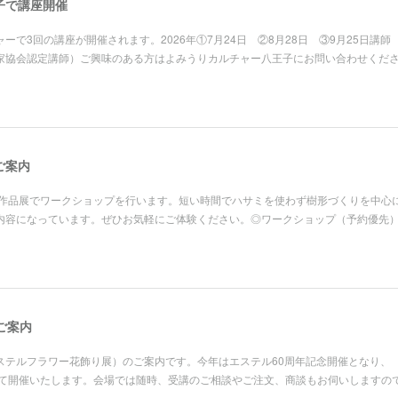
子で講座開催
で3回の講座が開催されます。2026年①7月24日 ②8月28日 ③9月25日講師
家協会認定講師）ご興味のある方はよみうりカルチャー八王子にお問い合わせくだ
ご案内
開催の作品展でワークショップを行います。短い時間でハサミを使わず樹形づくりを中心
内容になっています。ぜひお気軽にご体験ください。◎ワークショップ（予約優先
ご案内
ステルフラワー花飾り展）のご案内です。今年はエステル60周年記念開催となり、
の後援にて開催いたします。会場では随時、受講のご相談やご注文、商談もお伺いしますの