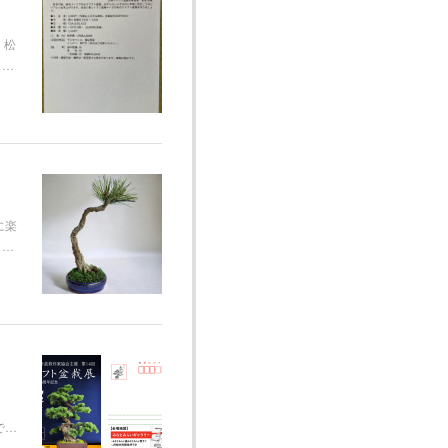
 松
さ…
に楽
）…
で…