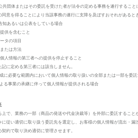
地方公共団体またはその委託を受けた者が法令の定める事務を遂行すること
の同意を得ることにより当該事務の遂行に支障を及ぼすおそれがあると
を告知あるいは公表をしている場合
の提供を含むこと
データの項目
段または方法
じて個人情報の第三者への提供を停止すること
上記に定める第三者には該当しません。
的の達成に必要な範囲内において個人情報の取り扱いの全部または一部を委
事由による事業の承継に伴って個人情報が提供される場合
託
る上で、業務の一部（商品の発送や代金決裁等）を外部に委託すること
令に従い適切に取り扱う委託先を選定し、お客様の個人情報が流出・漏
め契約で取り決め適切に管理させます。