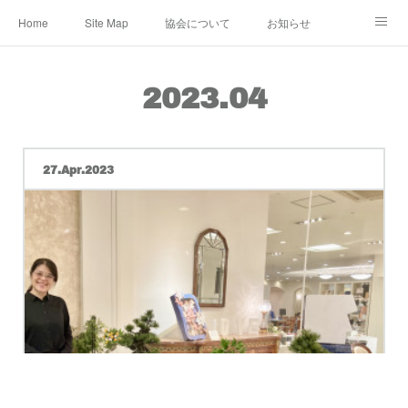
Home
Site Map
協会について
お知らせ
レンタル・定期便
レッスン
メディア
2023
.
04
ショップ&ギャラリー
Instagram
公認作家
教室 認定講師
ブログ
規約
27
Apr
2023