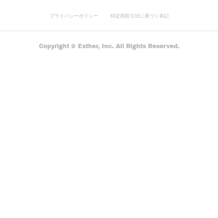
プライバシーポリシー
特定商取引法に基づく表記
Copyright © Esther, Inc. All Rights Reserved.
横浜山下町にてクラフト盆栽フェア開催
横浜山下町のロイヤルホールヨコハマのフラワーショッ
プにてクラフト盆栽を展示販売いたします。実物を見て
みたい、という方はぜひご来場ください！ロイヤルホ…