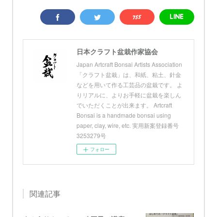
日本クラフト盆栽作家協会
Japan Artcraft Bonsai Artists Association
「クラフト盆栽」は、和紙、粘土、針金
などを用いて作る工芸品の盆栽です。 よ
りリアルに、よりお手軽に盆栽を楽しん
でいただくことが出来ます。 Artcraft
Bonsai is a handmade bonsai using
paper, clay, wire, etc. 実用新案登録番号
3253279号
フォロー
関連記事