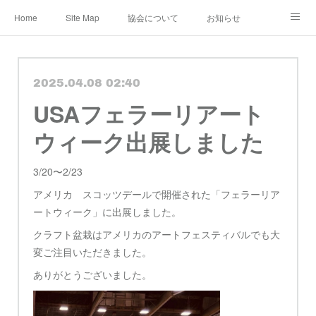
Home
Site Map
協会について
お知らせ
レンタル・定期便
レッスン
メディア
2025.04.08 02:40
ショップ&ギャラリー
Instagram
公認作家
USAフェラーリアート
教室 認定講師
ブログ
規約
ウィーク出展しました
3/20〜2/23
アメリカ スコッツデールで開催された「フェラーリア
ートウィーク」に出展しました。
クラフト盆栽はアメリカのアートフェスティバルでも大
変ご注目いただきました。
ありがとうございました。