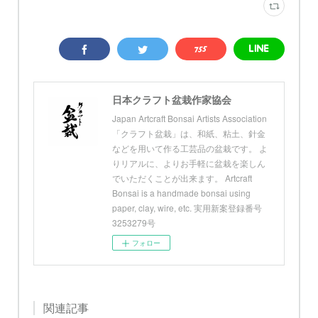
日本クラフト盆栽作家協会
Japan Artcraft Bonsai Artists Association
「クラフト盆栽」は、和紙、粘土、針金
などを用いて作る工芸品の盆栽です。 よ
りリアルに、よりお手軽に盆栽を楽しん
でいただくことが出来ます。 Artcraft
Bonsai is a handmade bonsai using
paper, clay, wire, etc. 実用新案登録番号
3253279号
フォロー
関連記事