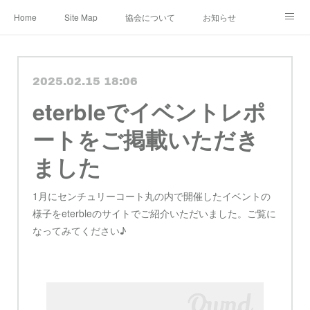
Home
Site Map
協会について
お知らせ
レンタル・定期便
レッスン
メディア
2025.02.15 18:06
ショップ&ギャラリー
Instagram
公認作家
eterbleでイベントレポ
教室 認定講師
ブログ
規約
ートをご掲載いただき
ました
1月にセンチュリーコート丸の内で開催したイベントの
様子をeterbleのサイトでご紹介いただいました。ご覧に
なってみてください♪