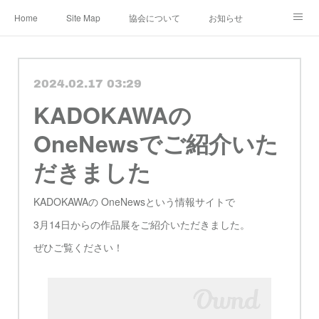
Home
Site Map
協会について
お知らせ
レンタル・定期便
レッスン
メディア
2024.02.17 03:29
ショップ&ギャラリー
Instagram
公認作家
KADOKAWAの
教室 認定講師
ブログ
規約
OneNewsでご紹介いた
だきました
KADOKAWAの OneNewsという情報サイトで
3月14日からの作品展をご紹介いただきました。
ぜひご覧ください！