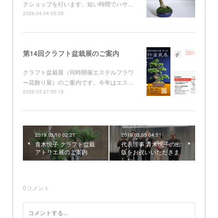
クショップを行います。短い時間でハサ…
2026.04.04 05:55
第14回クラフト盆栽展のご案内
クラフト盆栽展（同時開催エステルフラワ
ー花飾り展）のご案内です。今年はエス…
2026.03.27 05:18
2019.03.10 02:27
2019.03.05 04:51
青木悦子 クラフト盆栽
代表理事 青木悦子の出
アトリエ展のご案内
版をお祝いいただきま
した
0
コメント