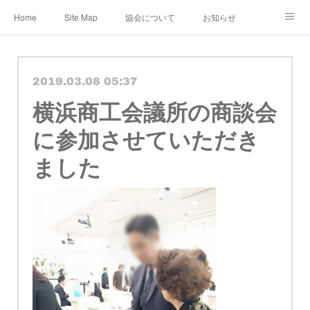
Home
Site Map
協会について
お知らせ
レンタル・定期便
レッスン
メディア
2019.03.08 05:37
ショップ&ギャラリー
Instagram
公認作家
横浜商工会議所の商談会
教室 認定講師
ブログ
規約
に参加させていただき
ました