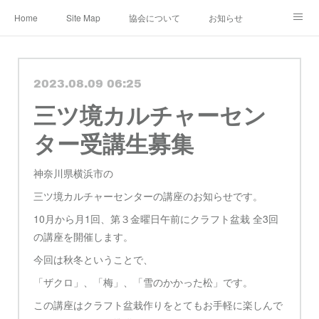
Home
Site Map
協会について
お知らせ
レンタル・定期便
レッスン
メディア
2023.08.09 06:25
ショップ&ギャラリー
Instagram
公認作家
三ツ境カルチャーセン
教室 認定講師
ブログ
規約
ター受講生募集
神奈川県横浜市の
三ツ境カルチャーセンターの講座のお知らせです。
10月から月1回、第３金曜日午前にクラフト盆栽 全3回
の講座を開催します。
今回は秋冬ということで、
「ザクロ」、「梅」、「雪のかかった松」です。
この講座はクラフト盆栽作りをとてもお手軽に楽しんで