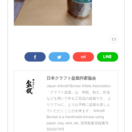
日本クラフト盆栽作家協会
Japan Artcraft Bonsai Artists Association
「クラフト盆栽」は、和紙、粘土、針金
などを用いて作る工芸品の盆栽です。 よ
りリアルに、よりお手軽に盆栽を楽しん
でいただくことが出来ます。 Artcraft
Bonsai is a handmade bonsai using
paper, clay, wire, etc. 実用新案登録番号
3253279号