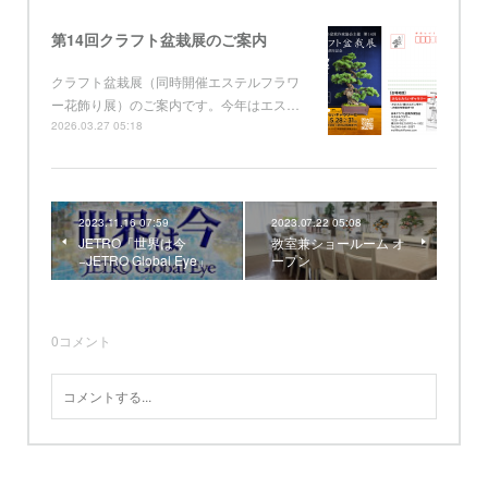
第14回クラフト盆栽展のご案内
クラフト盆栽展（同時開催エステルフラワ
ー花飾り展）のご案内です。今年はエス…
2026.03.27 05:18
2023.11.16 07:59
2023.07.22 05:08
JETRO「世界は今
教室兼ショールーム オ
−JETRO Global Eye」
ープン
0
コメント