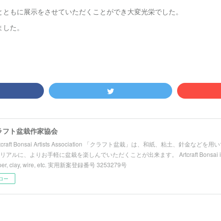
とともに展示をさせていただくことができ大変光栄でした。
ました。
ラフト盆栽作家協会
Artcraft Bonsai Artists Association 「クラフト盆栽」は、和紙、粘土、針金
リアルに、よりお手軽に盆栽を楽しんでいただくことが出来ます。 Artcraft Bonsai is a h
aper, clay, wire, etc. 実用新案登録番号 3253279号
ロー