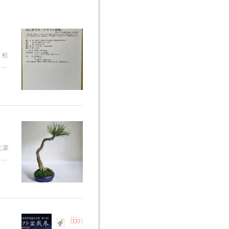
 松
さ…
に楽
）…