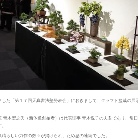
ました「第１７回天真書法塾発表会」におきまして、クラフト盆栽の展
表 青木宏之氏（新体道創始者）は代表理事 青木悦子の夫君であり、常
す。
素晴らしい力作の数々が掲げられ、ため息の連続でした。