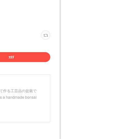
などを用いて作る工芸品の盆栽で
andmade bonsai