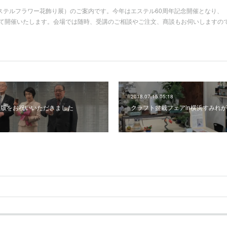
ステルフラワー花飾り展）のご案内です。今年はエステル60周年記念開催となり、
の後援にて開催いたします。会場では随時、受講のご相談やご注文、商談もお伺いしますの
2018.07.15 05:18
出版をお祝いいただきました
クラフト盆栽フェアin横浜すみれ