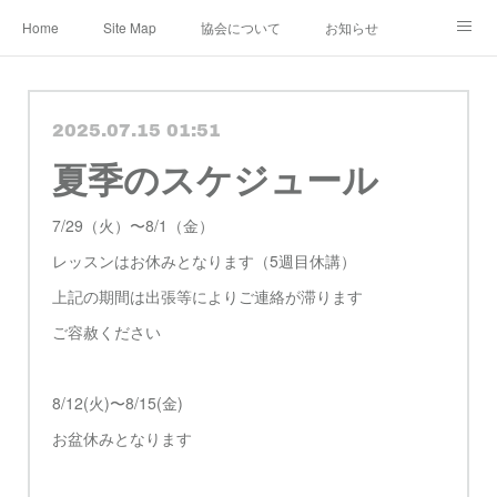
Home
Site Map
協会について
お知らせ
レンタル・定期便
レッスン
メディア
2025.07.15 01:51
ショップ&ギャラリー
Instagram
公認作家
夏季のスケジュール
教室 認定講師
ブログ
規約
7/29（火）〜8/1（金）
レッスンはお休みとなります（5週目休講）
上記の期間は出張等によりご連絡が滞ります
ご容赦ください
8/12(火)〜8/15(金)
お盆休みとなります