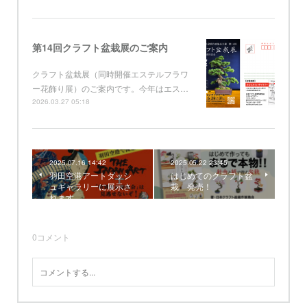
第14回クラフト盆栽展のご案内
クラフト盆栽展（同時開催エステルフラワ
ー花飾り展）のご案内です。今年はエス…
2026.03.27 05:18
2025.07.16 14:42
2025.05.22 23:45
羽田空港アートダッシ
はじめてのクラフト盆
ュギャラリーに展示さ
栽 発売！
れます
0
コメント