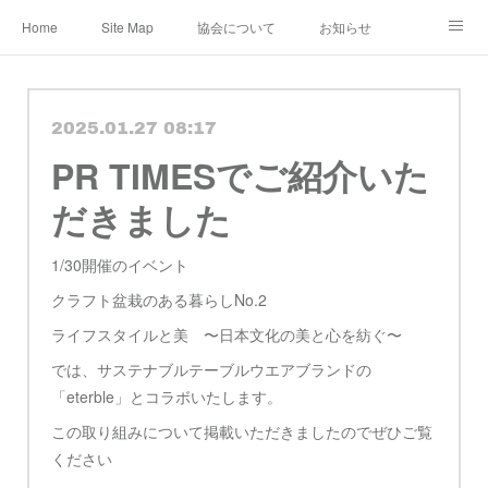
Home
Site Map
協会について
お知らせ
レンタル・定期便
レッスン
メディア
2025.01.27 08:17
ショップ&ギャラリー
Instagram
公認作家
PR TIMESでご紹介いた
教室 認定講師
ブログ
規約
だきました
1/30開催のイベント
クラフト盆栽のある暮らしNo.2
ライフスタイルと美 〜日本文化の美と心を紡ぐ〜
では、サステナブルテーブルウエアブランドの
「eterble」とコラボいたします。
この取り組みについて掲載いただきましたのでぜひご覧
ください