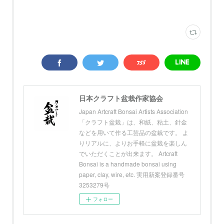
日本クラフト盆栽作家協会
Japan Artcraft Bonsai Artists Association
「クラフト盆栽」は、和紙、粘土、針金
などを用いて作る工芸品の盆栽です。 よ
りリアルに、よりお手軽に盆栽を楽しん
でいただくことが出来ます。 Artcraft
Bonsai is a handmade bonsai using
paper, clay, wire, etc. 実用新案登録番号
3253279号
フォロー