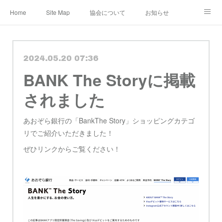
Home
Site Map
協会について
お知らせ
レンタル・定期便
レッスン
メディア
2024.05.20 07:36
ショップ&ギャラリー
Instagram
公認作家
BANK The Storyに掲載
教室 認定講師
ブログ
規約
されました
あおぞら銀行の「BankThe Story」ショッピングカテゴ
リでご紹介いただきました！
ぜひリンクからご覧ください！