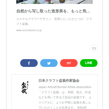
自然から写し取った造形美を、もっと気軽に、もっと身近に...22,000円 | ストーリー | あおぞら銀行
エステルフラワーデザイン 世界にたったひとつの「クラ
フト盆栽」
www.aozorabank.co.jp
日本クラフト盆栽作家協会
Japan Artcraft Bonsai Artists Association
「クラフト盆栽」は、和紙、粘土、針金
などを用いて作る工芸品の盆栽です。 よ
りリアルに、よりお手軽に盆栽を楽しん
でいただくことが出来ます。 Artcraft