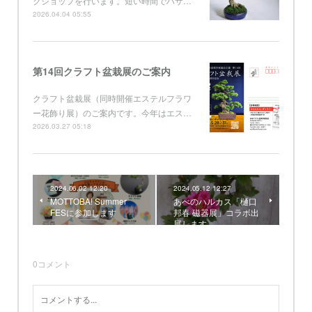
クショップを行います。短い時間でハサ…
2026.04.04 05:55
第14回クラフト盆栽展のご案内
クラフト盆栽展（同時開催エステルフラワ
ー花飾り展）のご案内です。今年はエス…
2026.03.27 05:18
2024.06.02 12:20
2024.05.12 12:27
MOTTOBA! Summer
あべのハルカス「樋口
FESに参加します
邦春 磁器展」コラボ出
展します
0
コメント