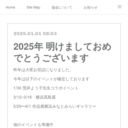
Home
Site Map
協会について
お知らせ
レンタル・定期便
レッスン
メディア
2025.01.01 08:53
ショップ&ギャラリー
Instagram
公認作家
2025年 明けましておめ
教室 認定講師
ブログ
規約
でとうございます
昨年は大変お世話になりました。
今年は以下のイベントが確定しております
1/30 荒井よう子先生コラボイベント
3/12~3/18 横浜髙島屋
5/29〜6/1 作品展横浜みなとみらいギャラリー
他のイベントも準備中