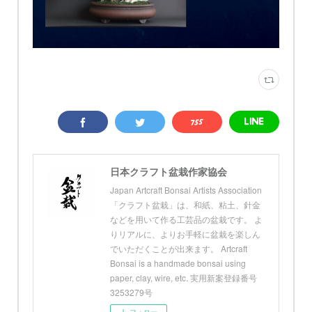
日本クラフト盆栽作家協会
Japan Artcraft Bonsai Artists Association
「クラフト盆栽」は、和紙、粘土、針金
などを用いて作る工芸品の盆栽です。 よ
りリアルに、よりお手軽に盆栽を楽しん
でいただくことが出来ます。 Artcraft
Bonsai is a handmade bonsai using
paper, clay, wire, etc. 実用新案登録番号
3253279号
フォロー